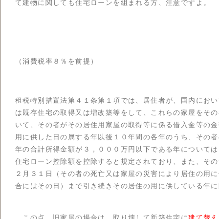
て建物に関しても住宅ローンを組まれる方、注意ですよ。
（消費税率８％を前提）
租税特別措置法第４１条第１項では、居住者が、国内におい
は既存住宅の取得又は増改築等をして、これらの家屋をその
いて、その者がその居住用家屋の取得等に係る借入金等の金
用に供した日の属する年以後１０年間の各年のうち、その者
年の合計所得金額が３，０００万円以下である年については
住宅ローン控除額を控除すると規定されており、また、その
２月３１日（その者の死亡又は家屋の災害により居住の用に
合にはその日）まで引き続きその居住の用に供している年に
この点、旧家屋の場合は、取り壊して新築住宅に
建て替え