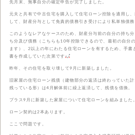
先月末、無事自分の確定申告が完了しました。
元夫と共有で中古住宅を購入して住宅ローン控除を適用し、
して、財産分与として免責的債務引き受けにより私単独債務
このようなレアなケースのため、財産分与前の自分の持ち分
ち分及び債務（こちらも10年控除できるので、最初の自分
ます）、2以上の年にわたる住宅ローンを有するため、手書
書を作成していた次第です
昨年、その住宅を取り壊して9月に新築しました。
旧家屋の住宅ローン残債（建物部分の返済は終わっていた計
残っている形）は4月解体前に繰上返済して、残債を借換。
プラス9月に新築した家屋について住宅ローンを組みました
ローン契約は2本あります。
ここで問題です。