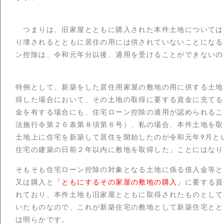
つまりは、旧家屋とともに購入された本件土地については
り壊されるとともに居住の用には供されていないことになる
ン控除は、令和元年分以後、適用を受けることができないの
特例として、新築をした居住用家屋の敷地の用に供する土地
得した場合において、その土地の取得に要する資金に充てる
金を有する場合にも、住宅ローン控除の適用が認められるこ
法施行令第２６条第８項第６号）、私の場合、本件土地を取
土地上に住宅を新築して居住を開始したのが令和元年9月と
住宅の建築の日前２年以内に敷地を取得した」ことにはなり
そもそも住宅ローン控除の対象となる土地に係る借入金等と
又は購入と
「ともにするその家屋の敷地の購入」
に要する資
れており、本件土地も旧家屋とともに取得されたものとして
いたものなので、これが新築住宅の敷地として新築住宅とと
は明らかです。